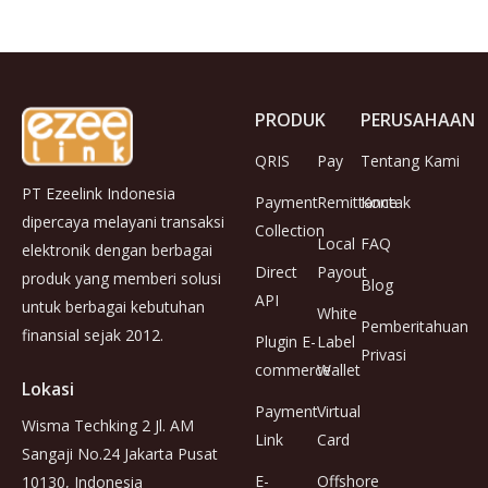
PRODUK
PERUSAHAAN
QRIS
Pay
Tentang Kami
PT Ezeelink Indonesia
Payment
Remittance
Kontak
dipercaya melayani transaksi
Collection
Local
FAQ
elektronik dengan berbagai
Direct
Payout
produk yang memberi solusi
Blog
API
untuk berbagai kebutuhan
White
Pemberitahuan
finansial sejak 2012.
Plugin E-
Label
Privasi
commerce
Wallet
Lokasi
Payment
Virtual
Wisma Techking 2 Jl. AM
Link
Card
Sangaji No.24 Jakarta Pusat
E-
Offshore
10130, Indonesia