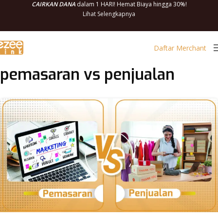
CAIRKAN DANA
dalam 1 HARI! Hemat Biaya hingga 30%!
Lihat Selengkapnya
Daftar Merchant
pemasaran vs penjualan