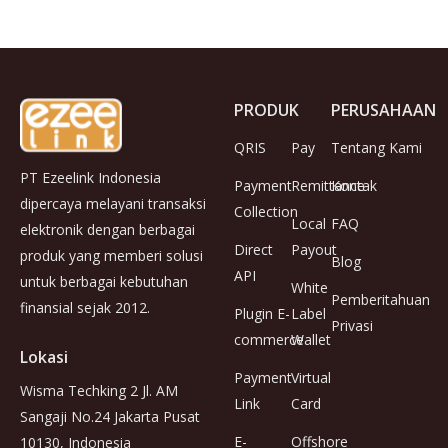
PRODUK
PERUSAHAAN
QRIS
Pay
Tentang Kami
PT Ezeelink Indonesia
Payment
Remittance
Kontak
dipercaya melayani transaksi
Collection
Local
FAQ
elektronik dengan berbagai
Direct
Payout
produk yang memberi solusi
Blog
API
untuk berbagai kebutuhan
White
Pemberitahuan
finansial sejak 2012.
Plugin E-
Label
Privasi
commerce
Wallet
Lokasi
Payment
Virtual
Wisma Techking 2 Jl. AM
Link
Card
Sangaji No.24 Jakarta Pusat
E-
Offshore
10130, Indonesia