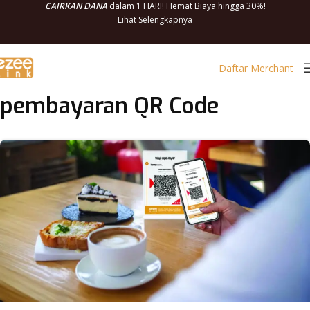
CAIRKAN DANA
dalam 1 HARI! Hemat Biaya hingga 30%!
Lihat Selengkapnya
Daftar Merchant
pembayaran QR Code