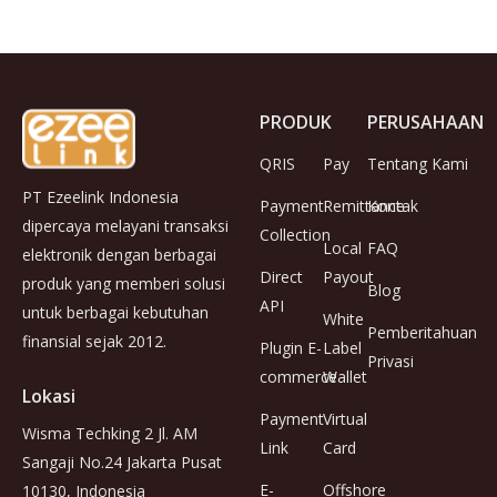
PRODUK
PERUSAHAAN
QRIS
Pay
Tentang Kami
PT Ezeelink Indonesia
Payment
Remittance
Kontak
dipercaya melayani transaksi
Collection
Local
FAQ
elektronik dengan berbagai
Direct
Payout
produk yang memberi solusi
Blog
API
untuk berbagai kebutuhan
White
Pemberitahuan
finansial sejak 2012.
Plugin E-
Label
Privasi
commerce
Wallet
Lokasi
Payment
Virtual
Wisma Techking 2 Jl. AM
Link
Card
Sangaji No.24 Jakarta Pusat
E-
Offshore
10130, Indonesia