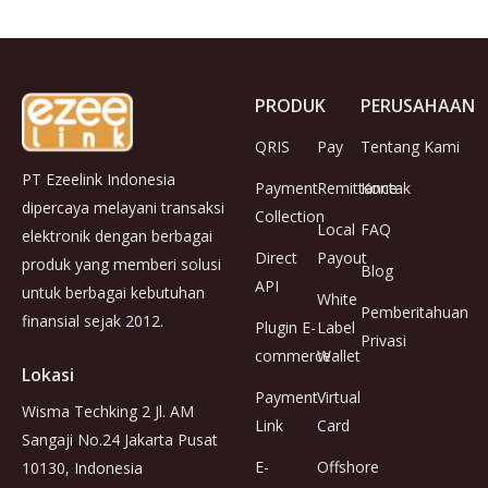
PRODUK
PERUSAHAAN
QRIS
Pay
Tentang Kami
PT Ezeelink Indonesia
Payment
Remittance
Kontak
dipercaya melayani transaksi
Collection
Local
FAQ
elektronik dengan berbagai
Direct
Payout
produk yang memberi solusi
Blog
API
untuk berbagai kebutuhan
White
Pemberitahuan
finansial sejak 2012.
Plugin E-
Label
Privasi
commerce
Wallet
Lokasi
Payment
Virtual
Wisma Techking 2 Jl. AM
Link
Card
Sangaji No.24 Jakarta Pusat
E-
Offshore
10130, Indonesia