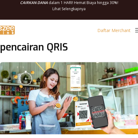
CAIRKAN DANA
dalam 1 HARI! Hemat Biaya hingga 30%!
Lihat Selengkapnya
Daftar Merchant
pencairan QRIS