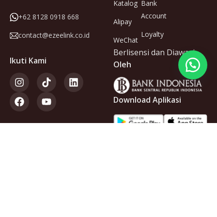
Katalog
Bank
Account
+62 8128 0918 668
Alipay
Loyalty
contact@ezeelink.co.id
WeChat
Berlisensi dan Diawasi
Ikuti Kami
Oleh
Download Aplikasi
Anggota
dari
Copyright © 2025 PT Ezeelink Indonesia