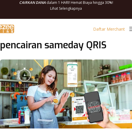
CAIRKAN DANA
dalam 1 HARI! Hemat Biaya hingga 30%!
Lihat Selengkapnya
Daftar Merchant
pencairan sameday QRIS