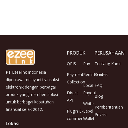
PRODUK
PERUSAHAAN
QRIS
Pay
Tentang Kami
PT Ezeelink Indonesia
Payment
Remittance
Kontak
dipercaya melayani transaksi
Collection
Local
FAQ
elektronik dengan berbagai
Direct
Payout
produk yang memberi solusi
Blog
API
untuk berbagai kebutuhan
White
Pemberitahuan
finansial sejak 2012.
Plugin E-
Label
Privasi
commerce
Wallet
Lokasi