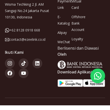
Payment
Virtual
Wisma Techking 2 Jl. AM
Link
Card
Sangaji No.24 Jakarta Pusat
E-
Offshore
10130, Indonesia
Katalog
Bank
Account
+62 8128 0918 668
Alipay
Loyalty
contact@ezeelink.co.id
WeChat
Berlisensi dan Diawasi
Ikuti Kami
Oleh
Download Aplikasi