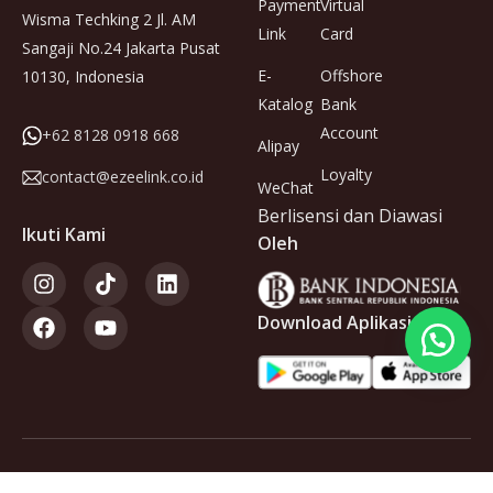
Payment
Virtual
Wisma Techking 2 Jl. AM
Link
Card
Sangaji No.24 Jakarta Pusat
E-
Offshore
10130, Indonesia
Katalog
Bank
Account
+62 8128 0918 668
Alipay
Loyalty
contact@ezeelink.co.id
WeChat
Berlisensi dan Diawasi
Ikuti Kami
Oleh
Download Aplikasi