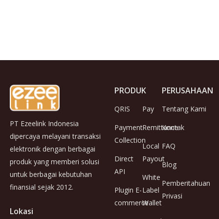
PRODUK
PERUSAHAAN
QRIS
Pay
Tentang Kami
PT Ezeelink Indonesia
Payment
Remittance
Kontak
dipercaya melayani transaksi
Collection
Local
FAQ
elektronik dengan berbagai
Direct
Payout
produk yang memberi solusi
Blog
API
untuk berbagai kebutuhan
White
Pemberitahuan
finansial sejak 2012.
Plugin E-
Label
Privasi
commerce
Wallet
Lokasi