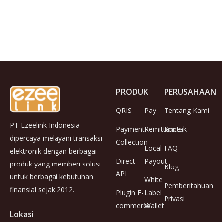
PRODUK
PERUSAHAAN
QRIS
Pay
Tentang Kami
PT Ezeelink Indonesia
Payment
Remittance
Kontak
dipercaya melayani transaksi
Collection
Local
FAQ
elektronik dengan berbagai
Direct
Payout
produk yang memberi solusi
Blog
API
untuk berbagai kebutuhan
White
Pemberitahuan
finansial sejak 2012.
Plugin E-
Label
Privasi
commerce
Wallet
Lokasi