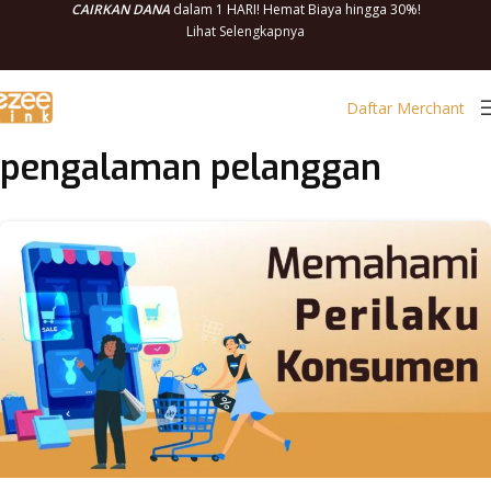
CAIRKAN DANA
dalam 1 HARI! Hemat Biaya hingga 30%!
Lihat Selengkapnya
Daftar Merchant
pengalaman pelanggan