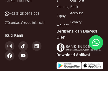
E-
Offshore
10130, Indonesia
Katalog
Bank
Account
+62 8128 0918 668
Alipay
Loyalty
contact@ezeelink.co.id
WeChat
Berlisensi dan Diawasi
Ikuti Kami
Oleh
Download Aplikasi
Anggota
dari