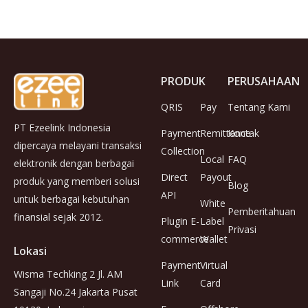
PRODUK
PERUSAHAAN
QRIS
Pay
Tentang Kami
PT Ezeelink Indonesia
Payment
Remittance
Kontak
dipercaya melayani transaksi
Collection
Local
FAQ
elektronik dengan berbagai
Direct
Payout
produk yang memberi solusi
Blog
API
untuk berbagai kebutuhan
White
Pemberitahuan
finansial sejak 2012.
Plugin E-
Label
Privasi
commerce
Wallet
Lokasi
Payment
Virtual
Wisma Techking 2 Jl. AM
Link
Card
Sangaji No.24 Jakarta Pusat