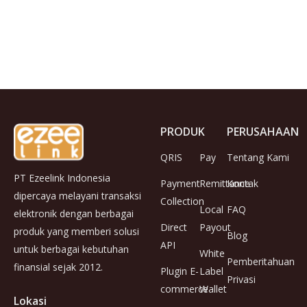
PRODUK
PERUSAHAAN
QRIS
Pay
Tentang Kami
PT Ezeelink Indonesia
Payment
Remittance
Kontak
dipercaya melayani transaksi
Collection
Local
FAQ
elektronik dengan berbagai
Direct
Payout
produk yang memberi solusi
Blog
API
untuk berbagai kebutuhan
White
Pemberitahuan
finansial sejak 2012.
Plugin E-
Label
Privasi
commerce
Wallet
Lokasi