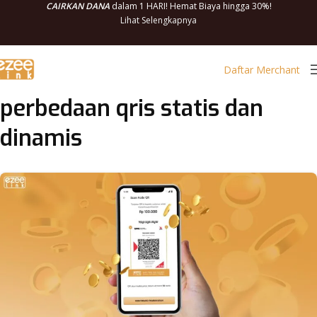
CAIRKAN DANA
dalam 1 HARI! Hemat Biaya hingga 30%!
Lihat Selengkapnya
Daftar Merchant
perbedaan qris statis dan
dinamis