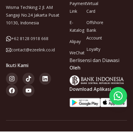
Payment
Virtual
Wisma Techking 2 Jl. AM
Link
Card
Sangaji No.24 Jakarta Pusat
E-
Offshore
10130, Indonesia
Katalog
Bank
Account
+62 8128 0918 668
Alipay
Loyalty
contact@ezeelink.co.id
WeChat
Berlisensi dan Diawasi
Ikuti Kami
Oleh
Download Aplikasi