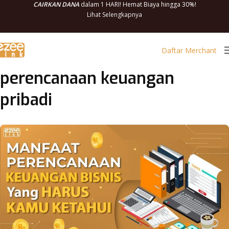
CAIRKAN DANA
dalam 1 HARI! Hemat Biaya hingga 30%!
Lihat Selengkapnya
Daftar Merchant
perencanaan keuangan
pribadi