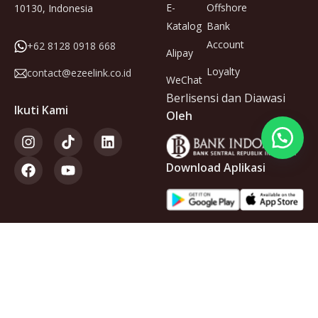
E-
Offshore
10130, Indonesia
Katalog
Bank
Account
+62 8128 0918 668
Alipay
Loyalty
contact@ezeelink.co.id
WeChat
Berlisensi dan Diawasi
Ikuti Kami
Oleh
Download Aplikasi
Anggota
dari