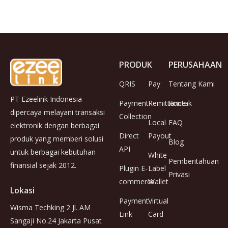
PRODUK
PERUSAHAAN
QRIS
Pay
Tentang Kami
PT Ezeelink Indonesia
Payment
Remittance
Kontak
dipercaya melayani transaksi
Collection
Local
FAQ
elektronik dengan berbagai
Direct
Payout
produk yang memberi solusi
Blog
API
untuk berbagai kebutuhan
White
Pemberitahuan
finansial sejak 2012.
Plugin E-
Label
Privasi
commerce
Wallet
Lokasi
Payment
Virtual
Wisma Techking 2 Jl. AM
Link
Card
Sangaji No.24 Jakarta Pusat