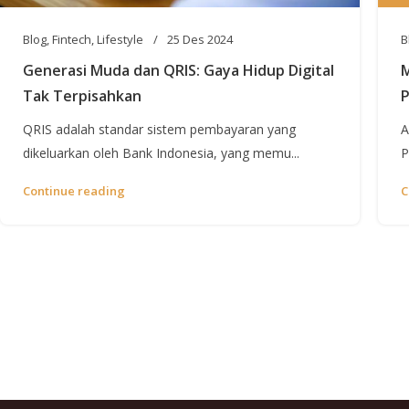
Blog
,
Fintech
,
Lifestyle
25 Des 2024
B
Generasi Muda dan QRIS: Gaya Hidup Digital
M
Tak Terpisahkan
P
QRIS adalah standar sistem pembayaran yang
A
dikeluarkan oleh Bank Indonesia, yang memu...
P
Continue reading
C