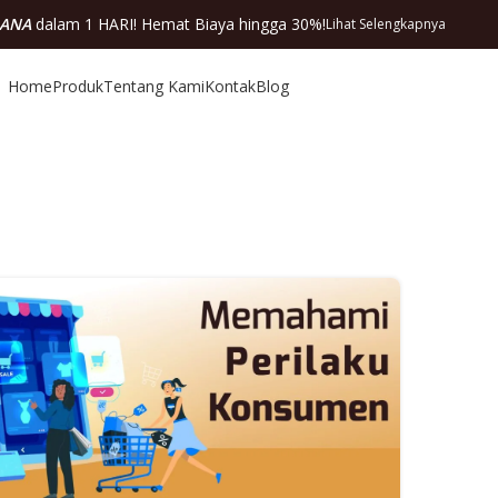
DANA
dalam 1 HARI! Hemat Biaya hingga 30%!
Lihat Selengkapnya
Home
Produk
Tentang Kami
Kontak
Blog