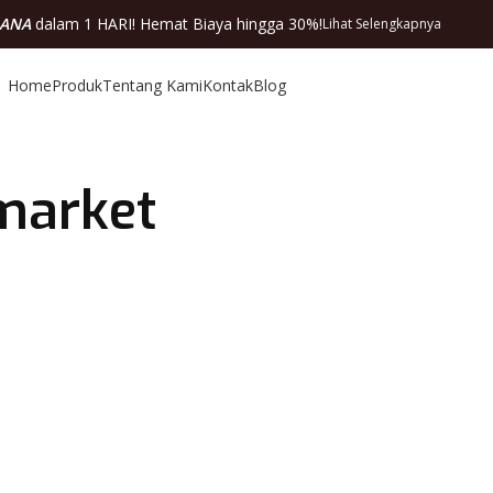
DANA
dalam 1 HARI! Hemat Biaya hingga 30%!
Lihat Selengkapnya
Home
Produk
Tentang Kami
Kontak
Blog
market