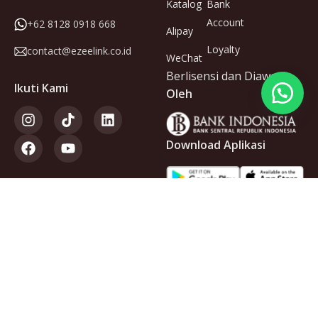
Katalog
Bank
Account
+62 8128 0918 668
Alipay
Loyalty
contact@ezeelink.co.id
WeChat
Berlisensi dan Diawasi
Ikuti Kami
Oleh
Download Aplikasi
Anggota
dari
Copyright © 2025 PT Ezeelink Indonesia