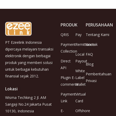
PRODUK
PERUSAHAAN
QRIS
Pay
Tentang Kami
PT Ezeelink Indonesia
Payment
Remittance
Kontak
dipercaya melayani transaksi
Collection
Local
FAQ
elektronik dengan berbagai
Direct
Payout
produk yang memberi solusi
Blog
API
untuk berbagai kebutuhan
White
Pemberitahuan
finansial sejak 2012.
Plugin E-
Label
Privasi
commerce
Wallet
Lokasi
Payment
Virtual
Wisma Techking 2 Jl. AM
Link
Card
Sangaji No.24 Jakarta Pusat
E-
Offshore
10130, Indonesia