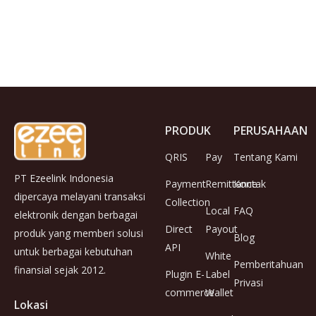
PRODUK
PERUSAHAAN
QRIS
Pay
Tentang Kami
PT Ezeelink Indonesia
Payment
Remittance
Kontak
dipercaya melayani transaksi
Collection
Local
FAQ
elektronik dengan berbagai
Direct
Payout
produk yang memberi solusi
Blog
API
untuk berbagai kebutuhan
White
Pemberitahuan
finansial sejak 2012.
Plugin E-
Label
Privasi
commerce
Wallet
Lokasi