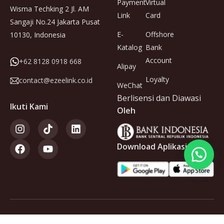
Payment
Virtual
Wisma Techking 2 Jl. AM
Link
Card
Sangaji No.24 Jakarta Pusat
E-
Offshore
10130, Indonesia
Katalog
Bank
Account
+62 8128 0918 668
Alipay
Loyalty
contact@ezeelink.co.id
WeChat
Berlisensi dan Diawasi
Ikuti Kami
Oleh
Download Aplikasi