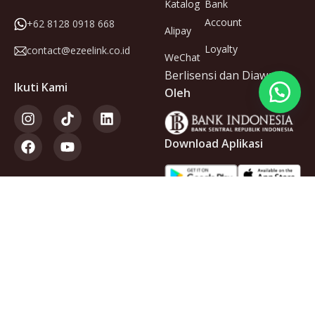
Katalog
Bank
Account
+62 8128 0918 668
Alipay
Loyalty
contact@ezeelink.co.id
WeChat
Berlisensi dan Diawasi
Ikuti Kami
Oleh
Download Aplikasi
Anggota
dari
Copyright © 2025 PT Ezeelink Indonesia