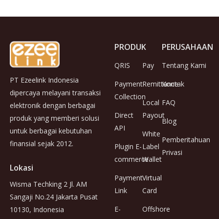
PRODUK
PERUSAHAAN
QRIS
Pay
Tentang Kami
PT Ezeelink Indonesia
Payment
Remittance
Kontak
dipercaya melayani transaksi
Collection
Local
FAQ
elektronik dengan berbagai
Direct
Payout
produk yang memberi solusi
Blog
API
untuk berbagai kebutuhan
White
Pemberitahuan
finansial sejak 2012.
Plugin E-
Label
Privasi
commerce
Wallet
Lokasi
Payment
Virtual
Wisma Techking 2 Jl. AM
Link
Card
Sangaji No.24 Jakarta Pusat
E-
Offshore
10130, Indonesia