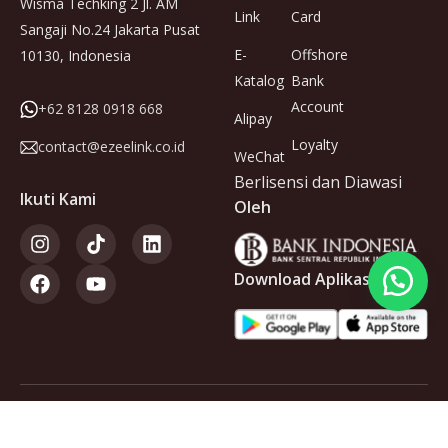
Wisma Techking 2 Jl. AM
Link
Card
Sangaji No.24 Jakarta Pusat
E-
Offshore
10130, Indonesia
Katalog
Bank
Account
+62 8128 0918 668
Alipay
Loyalty
contact@ezeelink.co.id
WeChat
Berlisensi dan Diawasi
Ikuti Kami
Oleh
Download Aplikasi
Anggota