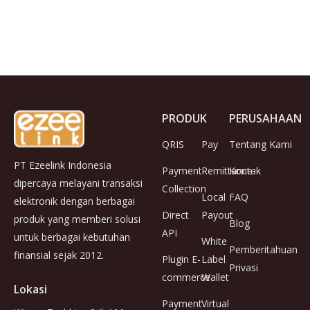
PRODUK
PERUSAHAAN
QRIS
Pay
Tentang Kami
PT Ezeelink Indonesia
Payment
Remittance
Kontak
dipercaya melayani transaksi
Collection
Local
FAQ
elektronik dengan berbagai
Direct
Payout
produk yang memberi solusi
Blog
API
untuk berbagai kebutuhan
White
Pemberitahuan
finansial sejak 2012.
Plugin E-
Label
Privasi
commerce
Wallet
Lokasi
Payment
Virtual