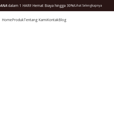
DANA
dalam 1 HARI! Hemat Biaya hingga 30%!
Lihat Selengkapnya
Home
Produk
Tentang Kami
Kontak
Blog