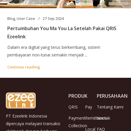
Blog
,
User Case
27 Sep 2024
Pertumbuhan You Ma You La Setelah Pakai QRIS
Ezeelink
Dalam era digital yang terus berkembang, sistem
pembayaran non-tunai semakin menjadi ...
Continue reading
PRODUK
PERUSAHAAN
QRIS
Pay
Tentang Kami
PT Ezeelink Indonesia
Payment
Remittance
Kontak
dipercaya melayani transaksi
Collection
Local
FAQ