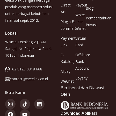
elektronik dengan berbagai
Direct
Payout
produk yang memberi solusi
Blog
API
untuk berbagai kebutuhan
White
Pemberitahuan
finansial sejak 2012.
Plugin E-
Label
Privasi
commerce
Wallet
Lokasi
Payment
Virtual
Wisma Techking 2 Jl. AM
Link
Card
Sangaji No.24 Jakarta Pusat
E-
Offshore
10130, Indonesia
Katalog
Bank
Account
+62 8128 0918 668
Alipay
Loyalty
contact@ezeelink.co.id
WeChat
Berlisensi dan Diawasi
Ikuti Kami
Oleh
Download Aplikasi