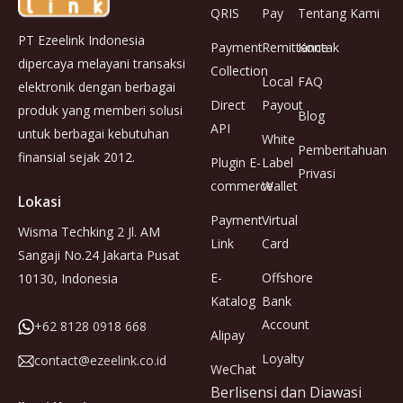
QRIS
Pay
Tentang Kami
PT Ezeelink Indonesia
Payment
Remittance
Kontak
dipercaya melayani transaksi
Collection
Local
FAQ
elektronik dengan berbagai
Direct
Payout
produk yang memberi solusi
Blog
API
untuk berbagai kebutuhan
White
Pemberitahuan
finansial sejak 2012.
Plugin E-
Label
Privasi
commerce
Wallet
Lokasi
Payment
Virtual
Wisma Techking 2 Jl. AM
Link
Card
Sangaji No.24 Jakarta Pusat
E-
Offshore
10130, Indonesia
Katalog
Bank
Account
+62 8128 0918 668
Alipay
Loyalty
contact@ezeelink.co.id
WeChat
Berlisensi dan Diawasi