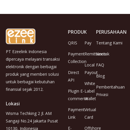
PRODUK
PERUSAHAAN
QRIS
Pay
Tentang Kami
PT Ezeelink Indonesia
Payment
Remittance
Kontak
dipercaya melayani transaksi
Collection
Local
FAQ
elektronik dengan berbagai
Direct
Payout
produk yang memberi solusi
Blog
API
untuk berbagai kebutuhan
White
Pemberitahuan
finansial sejak 2012.
Plugin E-
Label
Privasi
commerce
Wallet
Lokasi
Payment
Virtual
Wisma Techking 2 Jl. AM
Link
Card
Sangaji No.24 Jakarta Pusat
E-
Offshore
10130, Indonesia