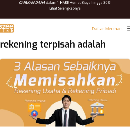
CAIRKAN DANA
dalam 1 HARI! Hemat Biaya hingga 30%!
Lihat Selengkapnya
Daftar Merchant
rekening terpisah adalah