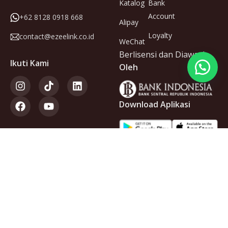
Katalog
Bank
Account
+62 8128 0918 668
Alipay
Loyalty
contact@ezeelink.co.id
WeChat
Berlisensi dan Diawasi
Ikuti Kami
Oleh
Download Aplikasi
Anggota
dari
Copyright © 2025 PT Ezeelink Indonesia