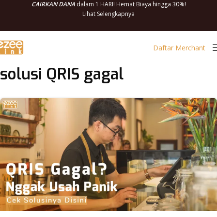
CAIRKAN DANA
dalam 1 HARI! Hemat Biaya hingga 30%!
Lihat Selengkapnya
Daftar Merchant
solusi QRIS gagal