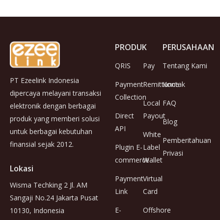
PRODUK
PERUSAHAAN
QRIS
Pay
Tentang Kami
PT Ezeelink Indonesia
Payment
Remittance
Kontak
dipercaya melayani transaksi
Collection
Local
FAQ
elektronik dengan berbagai
Direct
Payout
produk yang memberi solusi
Blog
API
untuk berbagai kebutuhan
White
Pemberitahuan
finansial sejak 2012.
Plugin E-
Label
Privasi
commerce
Wallet
Lokasi
Payment
Virtual
Wisma Techking 2 Jl. AM
Link
Card
Sangaji No.24 Jakarta Pusat
E-
Offshore
10130, Indonesia