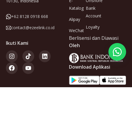
E-
Offshore
10130, Indonesia
Katalog
Bank
Account
+62 8128 0918 668
Alipay
Loyalty
contact@ezeelink.co.id
WeChat
Berlisensi dan Diawasi
Ikuti Kami
Oleh
Download Aplikasi
Anggota
dari