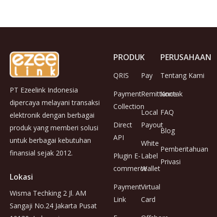
PRODUK
PERUSAHAAN
QRIS
Pay
Tentang Kami
PT Ezeelink Indonesia
Payment
Remittance
Kontak
dipercaya melayani transaksi
Collection
Local
FAQ
elektronik dengan berbagai
Direct
Payout
produk yang memberi solusi
Blog
API
untuk berbagai kebutuhan
White
Pemberitahuan
finansial sejak 2012.
Plugin E-
Label
Privasi
commerce
Wallet
Lokasi
Payment
Virtual
Wisma Techking 2 Jl. AM
Link
Card
Sangaji No.24 Jakarta Pusat