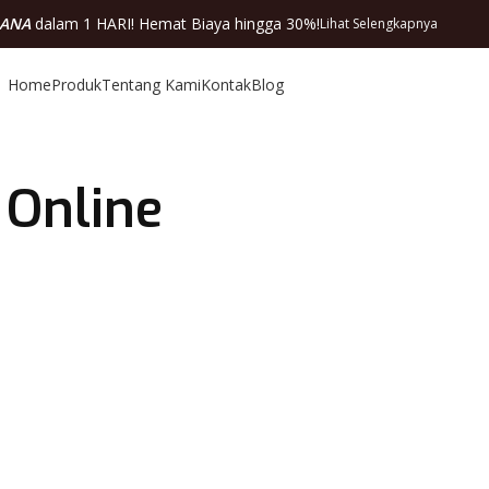
DANA
dalam 1 HARI! Hemat Biaya hingga 30%!
Lihat Selengkapnya
Home
Produk
Tentang Kami
Kontak
Blog
 Online