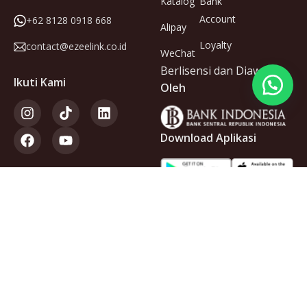
Katalog
Bank
Account
+62 8128 0918 668
Alipay
Loyalty
contact@ezeelink.co.id
WeChat
Berlisensi dan Diawasi
Ikuti Kami
Oleh
Download Aplikasi
Anggota
dari
Copyright © 2025 PT Ezeelink Indonesia