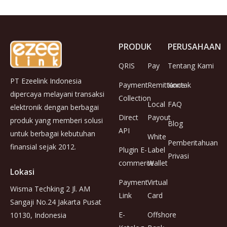
PRODUK
PERUSAHAAN
QRIS
Pay
Tentang Kami
PT Ezeelink Indonesia
Payment
Remittance
Kontak
dipercaya melayani transaksi
Collection
Local
FAQ
elektronik dengan berbagai
Direct
Payout
produk yang memberi solusi
Blog
API
untuk berbagai kebutuhan
White
Pemberitahuan
finansial sejak 2012.
Plugin E-
Label
Privasi
commerce
Wallet
Lokasi
Payment
Virtual
Wisma Techking 2 Jl. AM
Link
Card
Sangaji No.24 Jakarta Pusat
E-
Offshore
10130, Indonesia