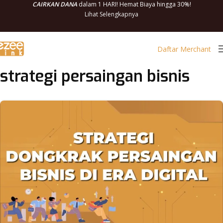
CAIRKAN DANA
dalam 1 HARI! Hemat Biaya hingga 30%!
Lihat Selengkapnya
Daftar Merchant
strategi persaingan bisnis