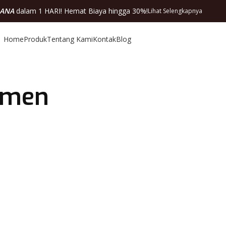
DANA
dalam 1 HARI! Hemat Biaya hingga 30%!
Lihat Selengkapnya
Home
Produk
Tentang Kami
Kontak
Blog
sumen