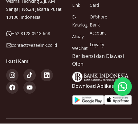
Wisma Techking 2 Jl. AM
Link
Card
Sangaji No.24 Jakarta Pusat
E-
Offshore
10130, Indonesia
Katalog
Bank
Account
+62 8128 0918 668
Alipay
Loyalty
contact@ezeelink.co.id
WeChat
Berlisensi dan Diawasi
Ikuti Kami
Oleh
Download Aplikasi
Anggota