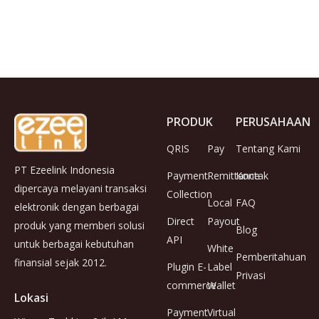
PRODUK
PERUSAHAAN
QRIS
Pay
Tentang Kami
PT Ezeelink Indonesia
Payment
Remittance
Kontak
dipercaya melayani transaksi
Collection
Local
FAQ
elektronik dengan berbagai
Direct
Payout
produk yang memberi solusi
Blog
API
untuk berbagai kebutuhan
White
Pemberitahuan
finansial sejak 2012.
Plugin E-
Label
Privasi
commerce
Wallet
Lokasi
Payment
Virtual