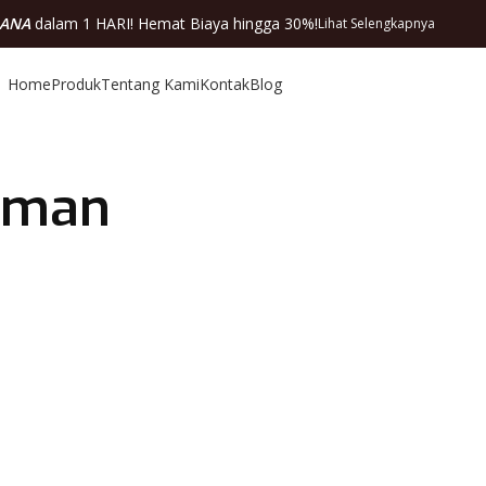
DANA
dalam 1 HARI! Hemat Biaya hingga 30%!
Lihat Selengkapnya
Home
Produk
Tentang Kami
Kontak
Blog
 aman