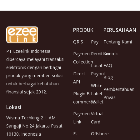
PRODUK
PERUSAHAAN
QRIS
Pay
Tentang Kami
PT Ezeelink Indonesia
Payment
Remittance
Kontak
dipercaya melayani transaksi
Collection
Local
FAQ
elektronik dengan berbagai
Direct
Payout
produk yang memberi solusi
Blog
API
untuk berbagai kebutuhan
White
Pemberitahuan
finansial sejak 2012.
Plugin E-
Label
Privasi
commerce
Wallet
Lokasi
Payment
Virtual
Wisma Techking 2 Jl. AM
Link
Card
Sangaji No.24 Jakarta Pusat
E-
Offshore
10130, Indonesia