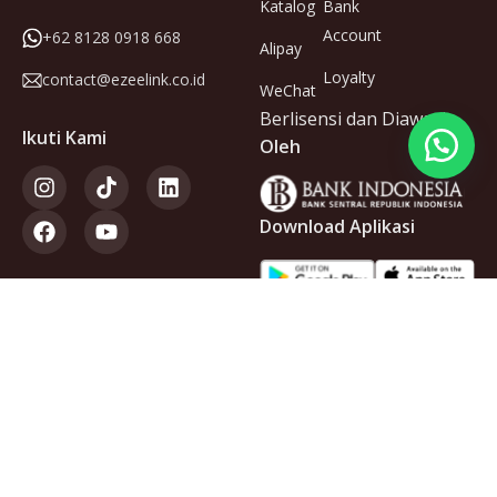
Katalog
Bank
Account
+62 8128 0918 668
Alipay
Loyalty
contact@ezeelink.co.id
WeChat
Berlisensi dan Diawasi
Ikuti Kami
Oleh
Download Aplikasi
Anggota
dari
Copyright © 2025 PT Ezeelink Indonesia