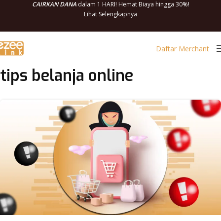
CAIRKAN DANA
dalam 1 HARI! Hemat Biaya hingga 30%!
Lihat Selengkapnya
Daftar Merchant
tips belanja online