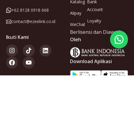
Katalog
Bank
Account
+62 8128 0918 668
Alipay
Loyalty
contact@ezeelink.co.id
WeChat
Berlisensi dan Diawasi
Ikuti Kami
Oleh
Download Aplikasi
Anggota
dari
Copyright © 2025 PT Ezeelink Indonesia