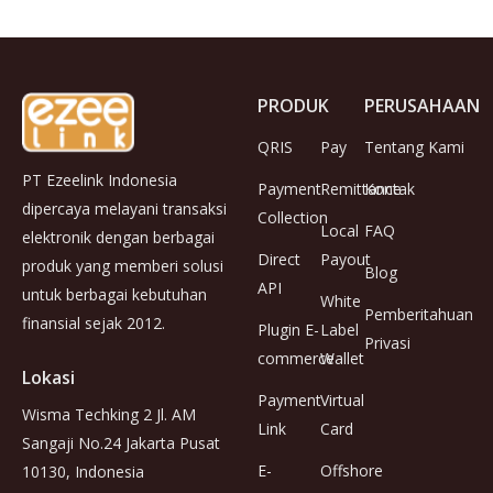
PRODUK
PERUSAHAAN
QRIS
Pay
Tentang Kami
PT Ezeelink Indonesia
Payment
Remittance
Kontak
dipercaya melayani transaksi
Collection
Local
FAQ
elektronik dengan berbagai
Direct
Payout
produk yang memberi solusi
Blog
API
untuk berbagai kebutuhan
White
Pemberitahuan
finansial sejak 2012.
Plugin E-
Label
Privasi
commerce
Wallet
Lokasi
Payment
Virtual
Wisma Techking 2 Jl. AM
Link
Card
Sangaji No.24 Jakarta Pusat
E-
Offshore
10130, Indonesia