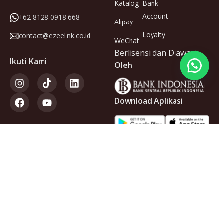
Katalog
Bank
Account
+62 8128 0918 668
Alipay
Loyalty
contact@ezeelink.co.id
WeChat
Berlisensi dan Diawasi
Ikuti Kami
Oleh
Download Aplikasi
Anggota
dari
Copyright © 2025 PT Ezeelink Indonesia