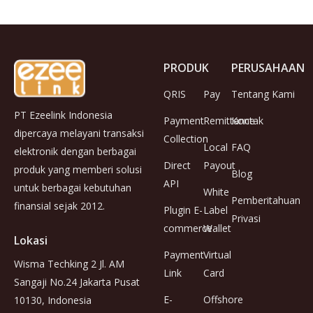
PRODUK
PERUSAHAAN
QRIS
Pay
Tentang Kami
PT Ezeelink Indonesia
Payment
Remittance
Kontak
dipercaya melayani transaksi
Collection
Local
FAQ
elektronik dengan berbagai
Direct
Payout
produk yang memberi solusi
Blog
API
untuk berbagai kebutuhan
White
Pemberitahuan
finansial sejak 2012.
Plugin E-
Label
Privasi
commerce
Wallet
Lokasi
Payment
Virtual
Wisma Techking 2 Jl. AM
Link
Card
Sangaji No.24 Jakarta Pusat
E-
Offshore
10130, Indonesia