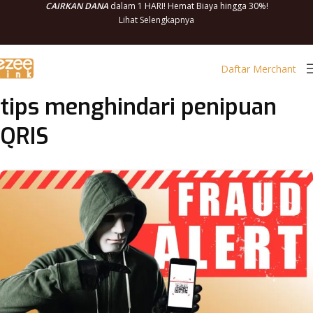
CAIRKAN DANA
dalam 1 HARI! Hemat Biaya hingga 30%!
Lihat Selengkapnya
Daftar Merchant
tips menghindari penipuan
QRIS