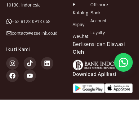
E-
Offshore
10130, Indonesia
Katalog
Bank
Account
+62 8128 0918 668
Alipay
Loyalty
contact@ezeelink.co.id
WeChat
Berlisensi dan Diawasi
Ikuti Kami
Oleh
Download Aplikasi
Anggota
dari