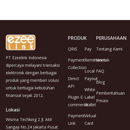
PRODUK
PERUSAHAAN
QRIS
Pay
Tentang Kami
PT Ezeelink Indonesia
Payment
Remittance
Kontak
dipercaya melayani transaksi
Collection
Local
FAQ
elektronik dengan berbagai
Direct
Payout
produk yang memberi solusi
Blog
API
untuk berbagai kebutuhan
White
Pemberitahuan
finansial sejak 2012.
Plugin E-
Label
Privasi
commerce
Wallet
Lokasi
Payment
Virtual
Wisma Techking 2 Jl. AM
Link
Card
Sangaji No.24 Jakarta Pusat