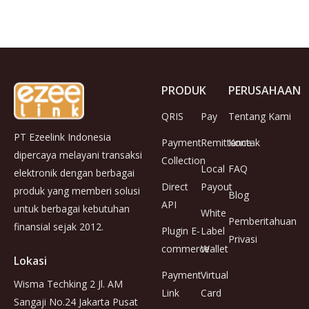
PRODUK
PERUSAHAAN
QRIS
Pay
Tentang Kami
PT Ezeelink Indonesia
Payment
Remittance
Kontak
dipercaya melayani transaksi
Collection
Local
FAQ
elektronik dengan berbagai
Direct
Payout
produk yang memberi solusi
Blog
API
untuk berbagai kebutuhan
White
Pemberitahuan
finansial sejak 2012.
Plugin E-
Label
Privasi
commerce
Wallet
Lokasi
Payment
Virtual
Wisma Techking 2 Jl. AM
Link
Card
Sangaji No.24 Jakarta Pusat