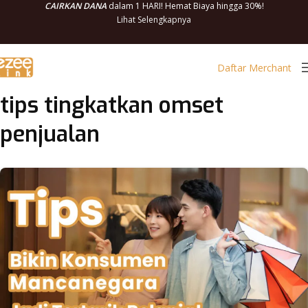
CAIRKAN DANA
dalam 1 HARI! Hemat Biaya hingga 30%!
Lihat Selengkapnya
Daftar Merchant
tips tingkatkan omset
penjualan