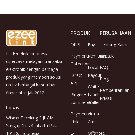
PRODUK
PERUSAHAAN
QRIS
Pay
Tentang Kami
PT Ezeelink Indonesia
Payment
Remittance
Kontak
dipercaya melayani transaksi
Collection
Local
FAQ
elektronik dengan berbagai
Direct
Payout
produk yang memberi solusi
Blog
API
untuk berbagai kebutuhan
White
Pemberitahuan
finansial sejak 2012.
Plugin E-
Label
Privasi
commerce
Wallet
Lokasi
Payment
Virtual
Wisma Techking 2 Jl. AM
Link
Card
Sangaji No.24 Jakarta Pusat
E-
Offshore
10130, Indonesia