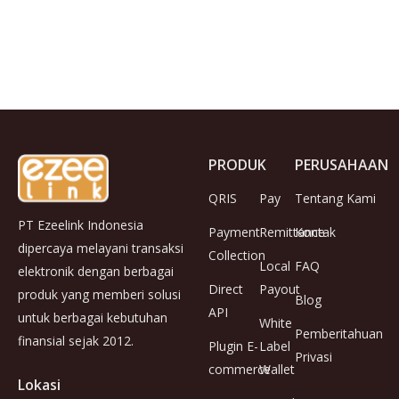
PRODUK
PERUSAHAAN
QRIS
Pay
Tentang Kami
PT Ezeelink Indonesia
Payment
Remittance
Kontak
dipercaya melayani transaksi
Collection
Local
FAQ
elektronik dengan berbagai
Direct
Payout
produk yang memberi solusi
Blog
API
untuk berbagai kebutuhan
White
Pemberitahuan
finansial sejak 2012.
Plugin E-
Label
Privasi
commerce
Wallet
Lokasi