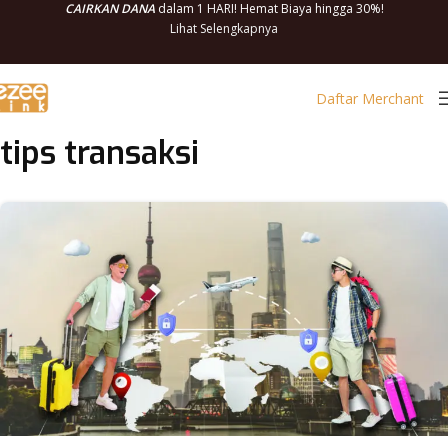
CAIRKAN DANA
dalam 1 HARI! Hemat Biaya hingga 30%!
Lihat Selengkapnya
Daftar Merchant
tips transaksi