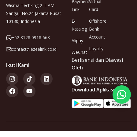
Payment
Virtual
Wisma Techking 2 Jl. AM
Link
Card
Sangaji No.24 Jakarta Pusat
E-
Offshore
10130, Indonesia
Katalog
Bank
Account
+62 8128 0918 668
Alipay
Loyalty
contact@ezeelink.co.id
WeChat
Berlisensi dan Diawasi
Ikuti Kami
Oleh
Download Aplikasi