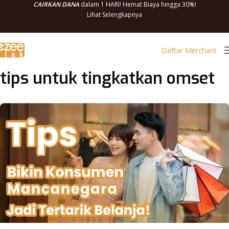
CAIRKAN DANA
dalam 1 HARI! Hemat Biaya hingga 30%!
Lihat Selengkapnya
Daftar Merchant
tips untuk tingkatkan omset