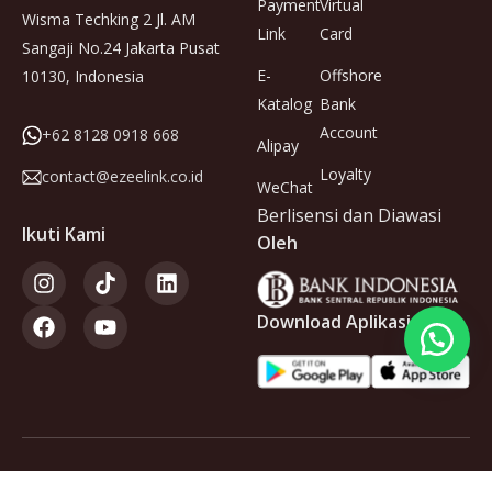
Payment
Virtual
Wisma Techking 2 Jl. AM
Link
Card
Sangaji No.24 Jakarta Pusat
E-
Offshore
10130, Indonesia
Katalog
Bank
Account
+62 8128 0918 668
Alipay
Loyalty
contact@ezeelink.co.id
WeChat
Berlisensi dan Diawasi
Ikuti Kami
Oleh
Download Aplikasi