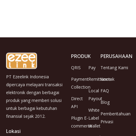
PRODUK
PERUSAHAAN
QRIS
Pay
Tentang Kami
PT Ezeelink Indonesia
Payment
Remittance
Kontak
dipercaya melayani transaksi
Collection
Local
FAQ
elektronik dengan berbagai
Direct
Payout
produk yang memberi solusi
Blog
API
untuk berbagai kebutuhan
White
Pemberitahuan
finansial sejak 2012.
Plugin E-
Label
Privasi
commerce
Wallet
Lokasi