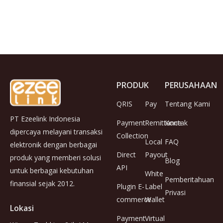
PRODUK
PERUSAHAAN
QRIS
Pay
Tentang Kami
PT Ezeelink Indonesia
Payment
Remittance
Kontak
dipercaya melayani transaksi
Collection
Local
FAQ
elektronik dengan berbagai
Direct
Payout
produk yang memberi solusi
Blog
API
untuk berbagai kebutuhan
White
Pemberitahuan
finansial sejak 2012.
Plugin E-
Label
Privasi
commerce
Wallet
Lokasi
Payment
Virtual