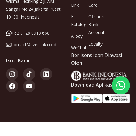
Wisma Techking 2 Jl. AM
Link
Card
Sangaji No.24 Jakarta Pusat
E-
Offshore
10130, Indonesia
Katalog
Bank
Account
+62 8128 0918 668
Alipay
Loyalty
contact@ezeelink.co.id
WeChat
Berlisensi dan Diawasi
Ikuti Kami
Oleh
Download Aplikasi
Anggota