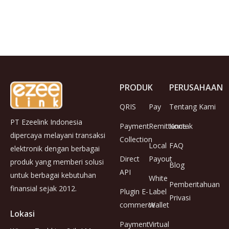
PRODUK
PERUSAHAAN
QRIS
Pay
Tentang Kami
PT Ezeelink Indonesia
Payment
Remittance
Kontak
dipercaya melayani transaksi
Collection
Local
FAQ
elektronik dengan berbagai
Direct
Payout
produk yang memberi solusi
Blog
API
untuk berbagai kebutuhan
White
Pemberitahuan
finansial sejak 2012.
Plugin E-
Label
Privasi
commerce
Wallet
Lokasi
Payment
Virtual