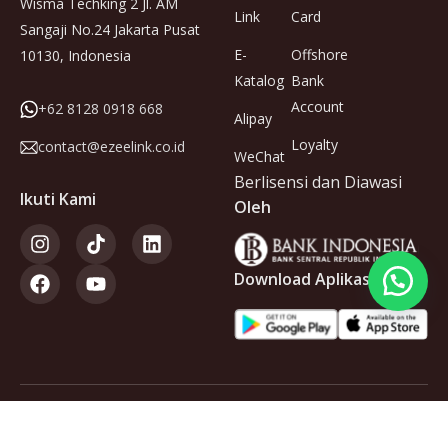
Wisma Techking 2 Jl. AM
Link
Card
Sangaji No.24 Jakarta Pusat
E-
Offshore
10130, Indonesia
Katalog
Bank
Account
+62 8128 0918 668
Alipay
Loyalty
contact@ezeelink.co.id
WeChat
Berlisensi dan Diawasi
Ikuti Kami
Oleh
Download Aplikasi
Anggota