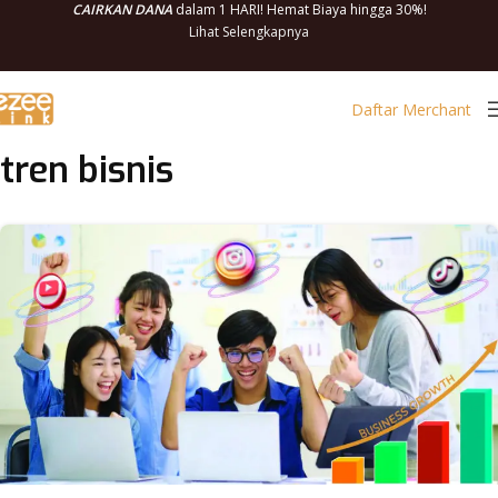
CAIRKAN DANA
dalam 1 HARI! Hemat Biaya hingga 30%!
Lihat Selengkapnya
Daftar Merchant
tren bisnis