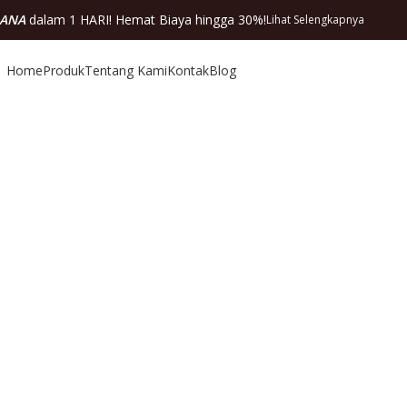
DANA
dalam 1 HARI! Hemat Biaya hingga 30%!
Lihat Selengkapnya
Home
Produk
Tentang Kami
Kontak
Blog