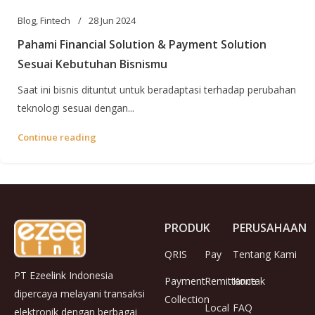
Blog
,
Fintech
28 Jun 2024
Pahami Financial Solution & Payment Solution
Sesuai Kebutuhan Bisnismu
Saat ini bisnis dituntut untuk beradaptasi terhadap perubahan
teknologi sesuai dengan...
Continue reading
PRODUK
PERUSAHAAN
QRIS
Pay
Tentang Kami
PT Ezeelink Indonesia
Payment
Remittance
Kontak
dipercaya melayani transaksi
Collection
Local
FAQ
elektronik dengan berbagai