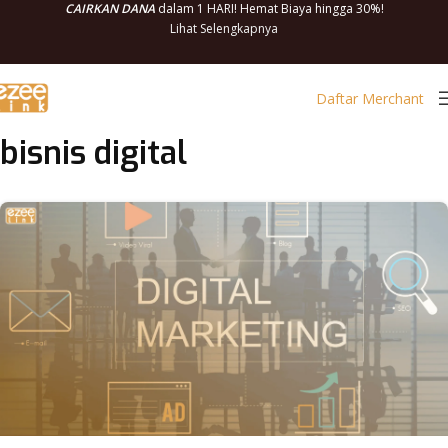
CAIRKAN DANA
dalam 1 HARI! Hemat Biaya hingga 30%!
Lihat Selengkapnya
Daftar Merchant
bisnis digital