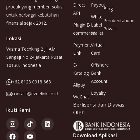
Direct
Payout
produk yang memberi solusi
Blog
API
untuk berbagai kebutuhan
White
Pemberitahuan
finansial sejak 2012.
Plugin E-
Label
Privasi
commerce
Wallet
Lokasi
Payment
Virtual
Wisma Techking 2 Jl. AM
Link
Card
Sangaji No.24 Jakarta Pusat
E-
Offshore
10130, Indonesia
Katalog
Bank
Account
+62 8128 0918 668
Alipay
Loyalty
contact@ezeelink.co.id
WeChat
Berlisensi dan Diawasi
Ikuti Kami
Oleh
Download Aplikasi