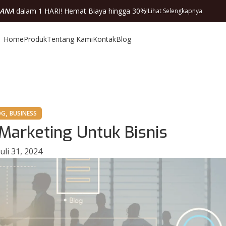
DANA
dalam 1 HARI! Hemat Biaya hingga 30%!
Lihat Selengkapnya
Home
Produk
Tentang Kami
Kontak
Blog
,
OG
BUSINESS
 Marketing Untuk Bisnis
uli 31, 2024