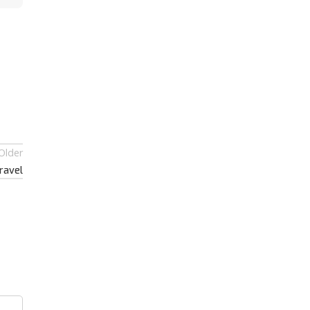
Older
ravel