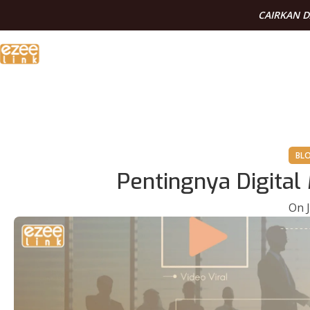
CAIRKAN 
BL
Pentingnya Digital
On J