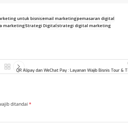
arketing untuk bisnis
email marketing
pemasaran digital
ia marketing
Strategi Digital
strategi digital marketing
QR Alipay dan WeChat Pay : Layanan Wajib Bisnis Tour & T
ajib ditandai
*