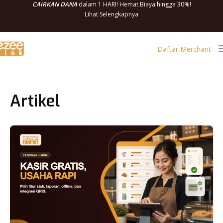
CAIRKAN DANA
dalam 1 HARI! Hemat Biaya hingga 30%!
Lihat Selengkapnya
Daftar Merchant
Artikel