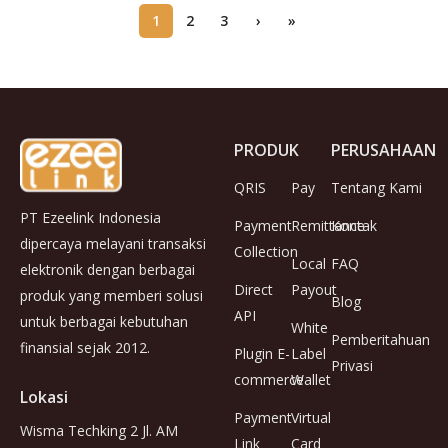
1
2
3
›
»
PRODUK
PERUSAHAAN
QRIS
Pay
Tentang Kami
PT Ezeelink Indonesia
Payment
Remittance
Kontak
dipercaya melayani transaksi
Collection
Local
FAQ
elektronik dengan berbagai
Direct
Payout
produk yang memberi solusi
Blog
API
untuk berbagai kebutuhan
White
Pemberitahuan
finansial sejak 2012.
Plugin E-
Label
Privasi
commerce
Wallet
Lokasi
Payment
Virtual
Wisma Techking 2 Jl. AM
Link
Card