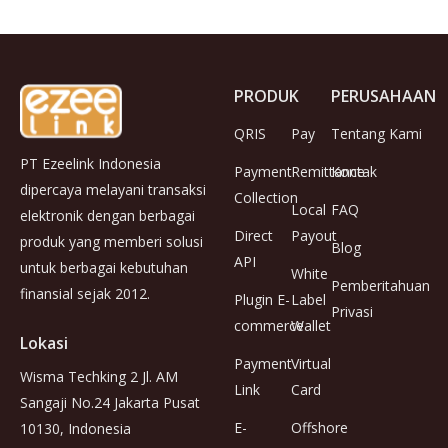
PRODUK
PERUSAHAAN
QRIS
Pay
Tentang Kami
PT Ezeelink Indonesia
Payment
Remittance
Kontak
dipercaya melayani transaksi
Collection
Local
FAQ
elektronik dengan berbagai
Direct
Payout
produk yang memberi solusi
Blog
API
untuk berbagai kebutuhan
White
Pemberitahuan
finansial sejak 2012.
Plugin E-
Label
Privasi
commerce
Wallet
Lokasi
Payment
Virtual
Wisma Techking 2 Jl. AM
Link
Card
Sangaji No.24 Jakarta Pusat
E-
Offshore
10130, Indonesia