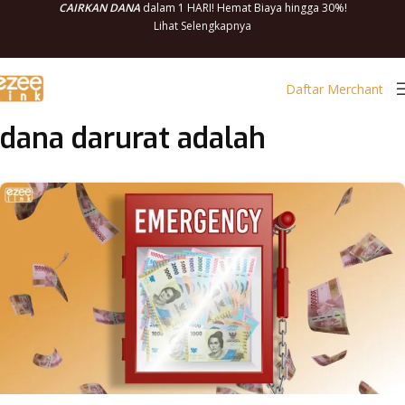
CAIRKAN DANA
dalam 1 HARI! Hemat Biaya hingga 30%!
Lihat Selengkapnya
Daftar Merchant
dana darurat adalah