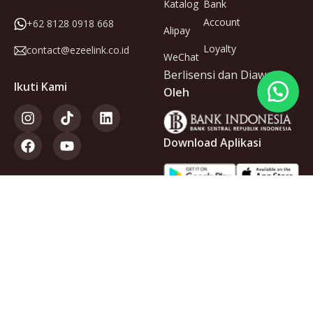
Katalog
Bank
Account
+62 8128 0918 668
Alipay
Loyalty
contact@ezeelink.co.id
WeChat
Berlisensi dan Diawasi
Ikuti Kami
Oleh
Download Aplikasi
Anggota
dari
Copyright © 2025 PT Ezeelink Indonesia