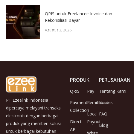
QRIS untuk Freelancer: Invoice dan
Rekonsiliasi Bayar
Agustus 3, 2026
PRODUK
PERUSAHAAN
QRIS
Pay
Tentang Kami
PT Ezeelink Indonesia
Payment
Remittance
Kontak
dipercaya melayani transaksi
Collection
Local
FAQ
elektronik dengan berbagai
Direct
Payout
produk yang memberi solusi
Blog
API
untuk berbagai kebutuhan
White