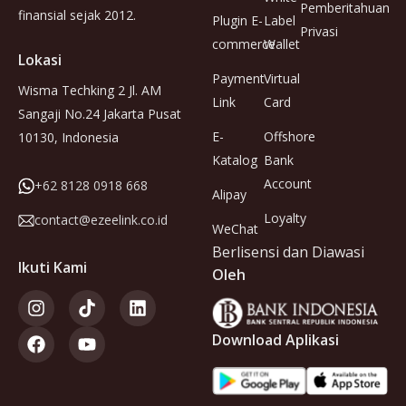
Pemberitahuan
finansial sejak 2012.
Plugin E-
Label
Privasi
commerce
Wallet
Lokasi
Payment
Virtual
Wisma Techking 2 Jl. AM
Link
Card
Sangaji No.24 Jakarta Pusat
E-
Offshore
10130, Indonesia
Katalog
Bank
Account
+62 8128 0918 668
Alipay
Loyalty
contact@ezeelink.co.id
WeChat
Berlisensi dan Diawasi
Ikuti Kami
Oleh
Download Aplikasi