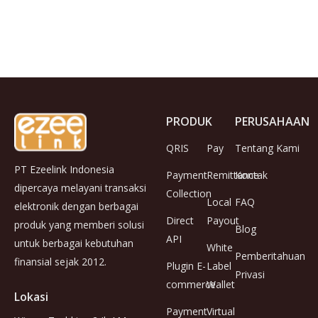
PRODUK
PERUSAHAAN
QRIS
Pay
Tentang Kami
PT Ezeelink Indonesia
Payment
Remittance
Kontak
dipercaya melayani transaksi
Collection
Local
FAQ
elektronik dengan berbagai
Direct
Payout
produk yang memberi solusi
Blog
API
untuk berbagai kebutuhan
White
Pemberitahuan
finansial sejak 2012.
Plugin E-
Label
Privasi
commerce
Wallet
Lokasi
Payment
Virtual