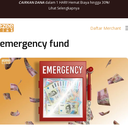
CAIRKAN DANA
dalam 1 HARI! Hemat Biaya hingga 30%!
Lihat Selengkapnya
Daftar Merchant
emergency fund