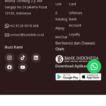
Wisma Techking 2 Jl. AM
Link
Card
Sangaji No.24 Jakarta Pusat
E-
Offshore
10130, Indonesia
Katalog
Bank
Account
+62 8128 0918 668
Alipay
Loyalty
contact@ezeelink.co.id
WeChat
Berlisensi dan Diawasi
Ikuti Kami
Oleh
Download Aplikasi
Anggota