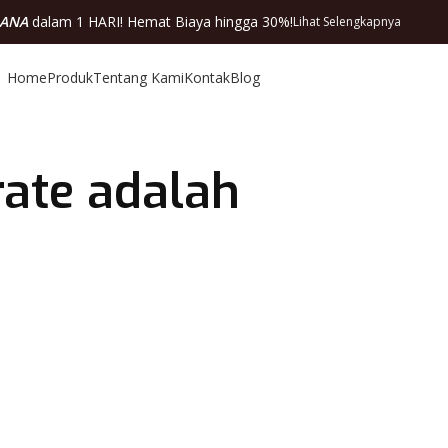
DANA
dalam 1 HARI! Hemat Biaya hingga 30%!
Lihat Selengkapnya
Home
Produk
Tentang Kami
Kontak
Blog
rate adalah