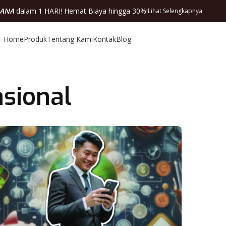
DANA
dalam 1 HARI! Hemat Biaya hingga 30%!
Lihat Selengkapnya
Home
Produk
Tentang Kami
Kontak
Blog
sional