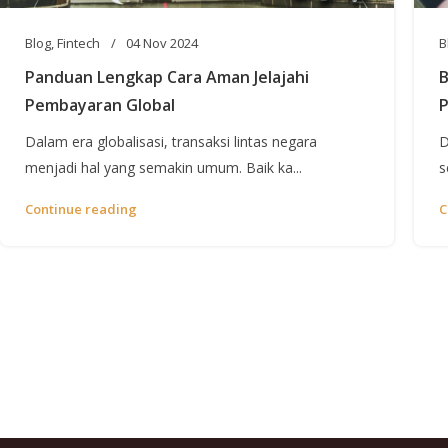
Blog
,
Fintech
04 Nov 2024
B
Panduan Lengkap Cara Aman Jelajahi
B
Pembayaran Global
P
Dalam era globalisasi, transaksi lintas negara
D
menjadi hal yang semakin umum. Baik ka...
s
Continue reading
C