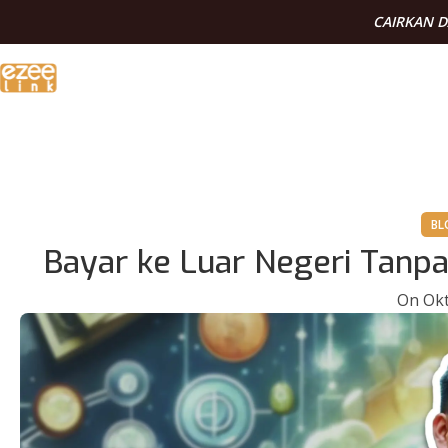
CAIRKAN 
BL
Bayar ke Luar Negeri Tanp
On Okt