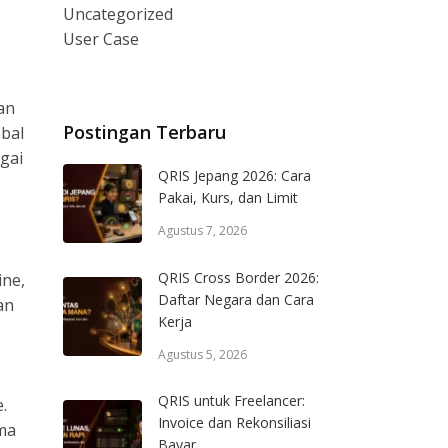
Uncategorized
User Case
an
Postingan Terbaru
obal
gai
QRIS Jepang 2026: Cara
Pakai, Kurs, dan Limit
Agustus 7, 2026
QRIS Cross Border 2026:
ine,
Daftar Negara dan Cara
an
Kerja
Agustus 5, 2026
QRIS untuk Freelancer:
.
Invoice dan Rekonsiliasi
ma
Bayar