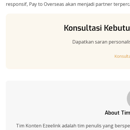
responsif, Pay to Overseas akan menjadi partner terperc
Konsultasi Kebutu
Dapatkan saran personali
Konsult
About Tim
Tim Konten Ezeelink adalah tim penulis yang berspes