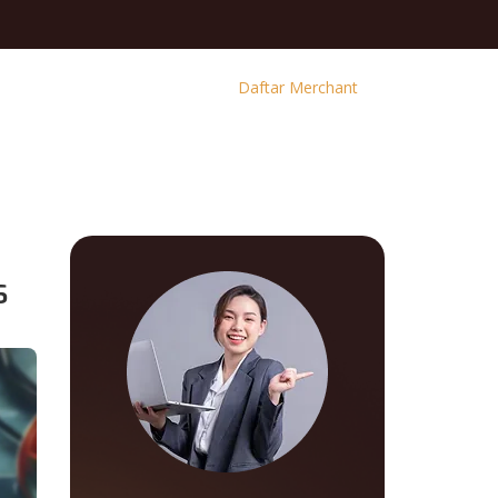
Daftar Merchant
s