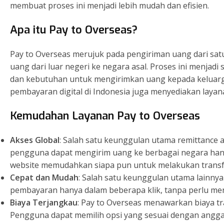
membuat proses ini menjadi lebih mudah dan efisien.
Apa itu Pay to Overseas?
Pay to Overseas merujuk pada pengiriman uang dari satu 
uang dari luar negeri ke negara asal. Proses ini menjad
dan kebutuhan untuk mengirimkan uang kepada keluarga 
pembayaran digital di Indonesia juga menyediakan layana
Kemudahan Layanan Pay to Overseas
Akses Global
: Salah satu keunggulan utama remittance 
pengguna dapat mengirim uang ke berbagai negara hanya
website memudahkan siapa pun untuk melakukan transfer
Cepat dan Mudah
: Salah satu keunggulan utama lainny
pembayaran hanya dalam beberapa klik, tanpa perlu me
Biaya Terjangkau
: Pay to Overseas menawarkan biaya tr
Pengguna dapat memilih opsi yang sesuai dengan angga