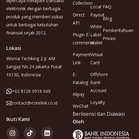
dipercaya melayani transaksi
Collection
Local
FAQ
elektronik dengan berbagai
Direct
Payout
produk yang memberi solusi
Blog
API
untuk berbagai kebutuhan
White
Pemberitahuan
finansial sejak 2012.
Plugin E-
Label
Privasi
commerce
Wallet
Lokasi
Payment
Virtual
Wisma Techking 2 Jl. AM
Link
Card
Sangaji No.24 Jakarta Pusat
E-
Offshore
10130, Indonesia
Katalog
Bank
Account
+62 8128 0918 668
Alipay
Loyalty
contact@ezeelink.co.id
WeChat
Berlisensi dan Diawasi
Ikuti Kami
Oleh