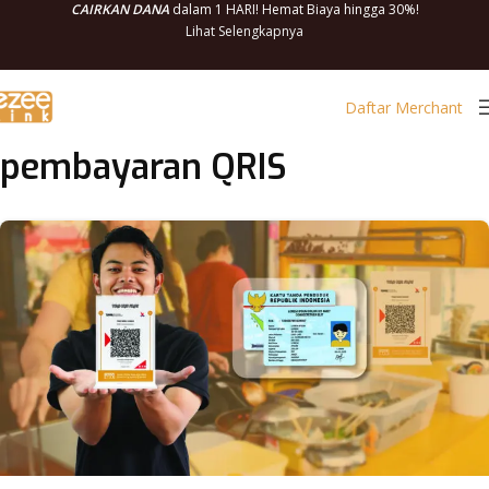
CAIRKAN DANA
dalam 1 HARI! Hemat Biaya hingga 30%!
Lihat Selengkapnya
Daftar Merchant
pembayaran QRIS