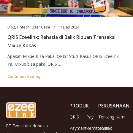
Blog
,
Fintech
,
User Case
11 Des 2024
QRIS Ezeelink: Rahasia di Balik Ribuan Transaksi
Mixue Kokas
Apakah Mixue Bisa Pakai QRIS? Studi Kasus QRIS Ezeelink
Ya, Mixue bisa pakai QRIS ...
Continue reading
PRODUK
PERUSAHAAN
QRIS
Pay
Tentang Kami
PT Ezeelink Indonesia
Payment
Remittance
Kontak