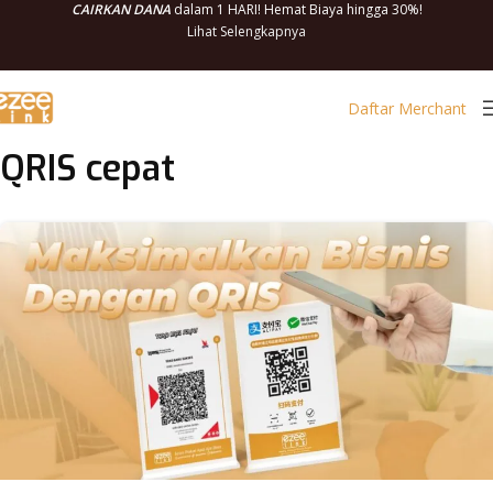
CAIRKAN DANA
dalam 1 HARI! Hemat Biaya hingga 30%!
Lihat Selengkapnya
Daftar Merchant
QRIS cepat