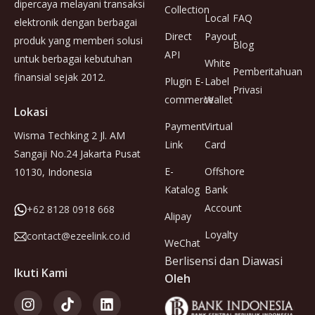
dipercaya melayani transaksi
Collection
Local
FAQ
elektronik dengan berbagai
Direct
Payout
produk yang memberi solusi
Blog
API
untuk berbagai kebutuhan
White
Pemberitahuan
finansial sejak 2012.
Plugin E-
Label
Privasi
commerce
Wallet
Lokasi
Payment
Virtual
Wisma Techking 2 Jl. AM
Link
Card
Sangaji No.24 Jakarta Pusat
E-
Offshore
10130, Indonesia
Katalog
Bank
Account
+62 8128 0918 668
Alipay
Loyalty
contact@ezeelink.co.id
WeChat
Berlisensi dan Diawasi
Ikuti Kami
Oleh