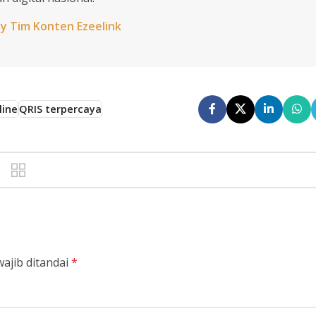
by Tim Konten Ezeelink
line
QRIS terpercaya
ajib ditandai
*