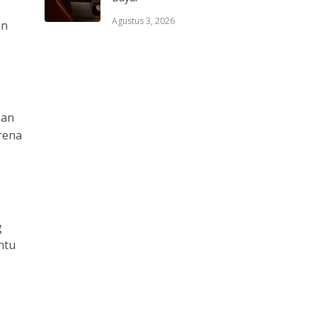
Agustus 3, 2026
an
pan
rena
g
ntu