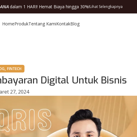
DANA
dalam 1 HARI! Hemat Biaya hingga 30%!
Lihat Selengkapnya
Home
Produk
Tentang Kami
Kontak
Blog
,
OG
FINTECH
mbayaran Digital Untuk Bisnis
ret 27, 2024