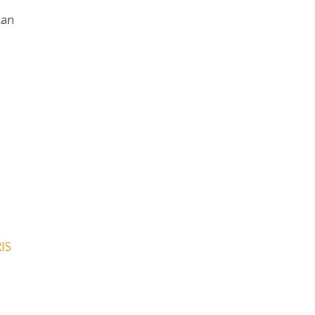
kan
IS